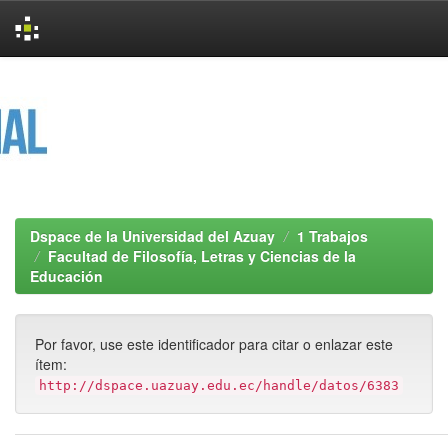
Skip
navigation
Dspace de la Universidad del Azuay
1 Trabajos
Facultad de Filosofía, Letras y Ciencias de la
Educación
Por favor, use este identificador para citar o enlazar este
ítem:
http://dspace.uazuay.edu.ec/handle/datos/6383