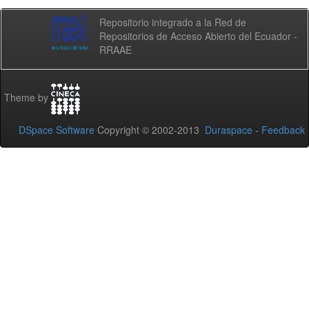
Repositorio integrado a la Red de
Repositorios de Acceso Abierto del Ecuador -
RRAAE
Theme by
DSpace Software
Copyright © 2002-2013
Duraspace
-
Feedback