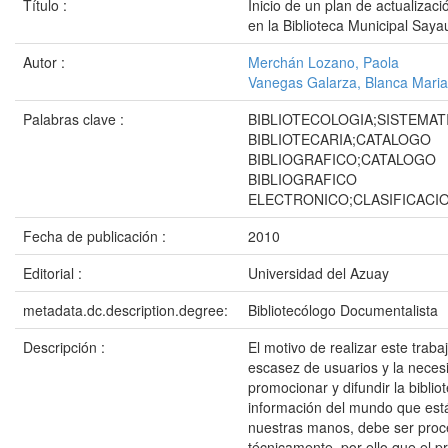
Título :
Inicio de un plan de actualizació
en la Biblioteca Municipal Saya
Autor :
Merchán Lozano, Paola
Vanegas Galarza, Blanca Mari
Palabras clave :
BIBLIOTECOLOGIA;SISTEMAT
BIBLIOTECARIA;CATALOGO
BIBLIOGRAFICO;CATALOGO
BIBLIOGRAFICO
ELECTRONICO;CLASIFICACI
Fecha de publicación :
2010
Editorial :
Universidad del Azuay
metadata.dc.description.degree:
Bibliotecólogo Documentalista
Descripción :
El motivo de realizar este traba
escasez de usuarios y la neces
promocionar y difundir la biblio
información del mundo que está
nuestras manos, debe ser pro
técnicamente, por ello que el p