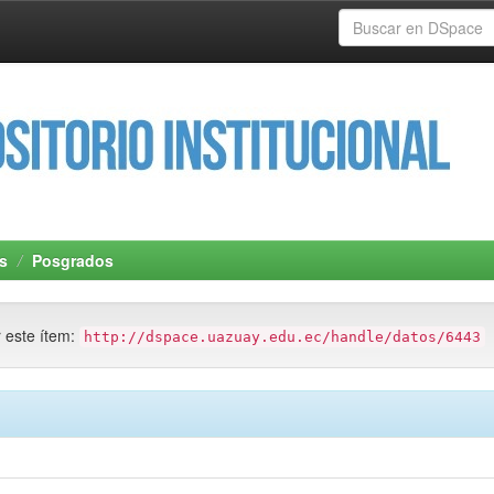
s
Posgrados
r este ítem:
http://dspace.uazuay.edu.ec/handle/datos/6443