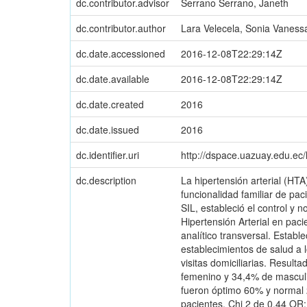
dc.contributor.advisor
Serrano Serrano, Janeth
dc.contributor.author
Lara Velecela, Sonia Vaness
dc.date.accessioned
2016-12-08T22:29:14Z
dc.date.available
2016-12-08T22:29:14Z
dc.date.created
2016
dc.date.issued
2016
dc.identifier.uri
http://dspace.uazuay.edu.ec
dc.description
La hipertensión arterial (HT
funcionalidad familiar de pac
SIL, estableció el control y 
Hipertensión Arterial en pac
analítico transversal. Establ
establecimientos de salud a l
visitas domiciliarias. Resul
femenino y 34,4% de masculin
fueron óptimo 60% y normal 
pacientes. Chi 2 de 0,44 OR: