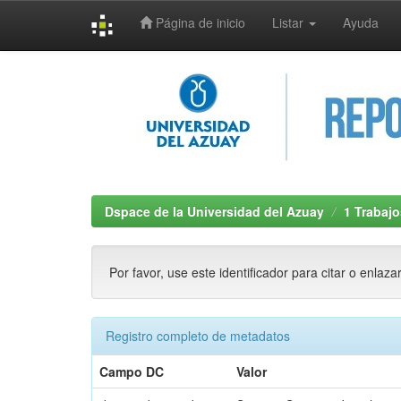
Página de inicio
Listar
Ayuda
Skip
navigation
Dspace de la Universidad del Azuay
1 Trabajo
Por favor, use este identificador para citar o enlaza
Registro completo de metadatos
Campo DC
Valor