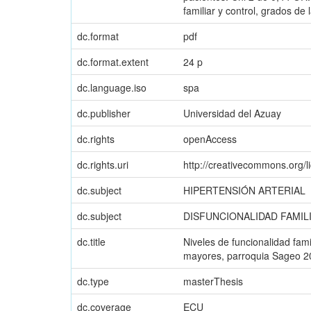
familiar y control, grados de l
dc.format
pdf
dc.format.extent
24 p
dc.language.iso
spa
dc.publisher
Universidad del Azuay
dc.rights
openAccess
dc.rights.uri
http://creativecommons.org/l
dc.subject
HIPERTENSIÓN ARTERIAL
dc.subject
DISFUNCIONALIDAD FAMIL
dc.title
Niveles de funcionalidad fami
mayores, parroquia Sageo 2
dc.type
masterThesis
dc.coverage
ECU