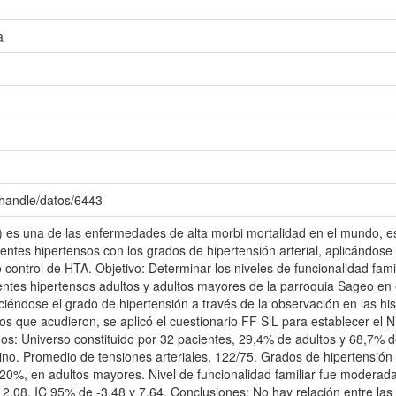
a
/handle/datos/6443
A) es una de las enfermedades de alta morbi mortalidad en el mundo, e
ientes hipertensos con los grados de hipertensión arterial, aplicándose 
no control de HTA. Objetivo: Determinar los niveles de funcionalidad fami
ientes hipertensos adultos y adultos mayores de la parroquia Sageo en
eciéndose el grado de hipertensión a través de la observación en las hist
os que acudieron, se aplicó el cuestionario FF SlL para establecer el Ni
tados: Universo constituido por 32 pacientes, 29,4% de adultos y 68,7%
o. Promedio de tensiones arteriales, 122/75. Grados de hipertensión a
20%, en adultos mayores. Nivel de funcionalidad familiar fue moderad
 2,08, IC 95% de -3,48 y 7,64. Conclusiones: No hay relación entre las 