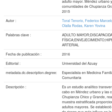
adulto mayor. Méndez urbano y
comunidades de Chupianza Gra
2015
Autor :
Toral Tenorio, Federico Marcel
Olalla Rodas, Karen Yovina
Palabras clave :
ADULTO MAYOR;DISCAPACID
FÍSICA;ENVEJECIMIENTO;HI
ARTERIAL
Fecha de publicación :
2016
Editorial :
Universidad del Azuay
metadata.dc.description.degree:
Especialista en Medicina Famili
Comunitaria
Descripción :
Es un estudio analítico transver
cabo en Méndez urbano y las 
Chupianza Chico y Grande, rea
muestra estratificada proporcio
adultos mayores. Se estableció 
de riesgo que más influye en l