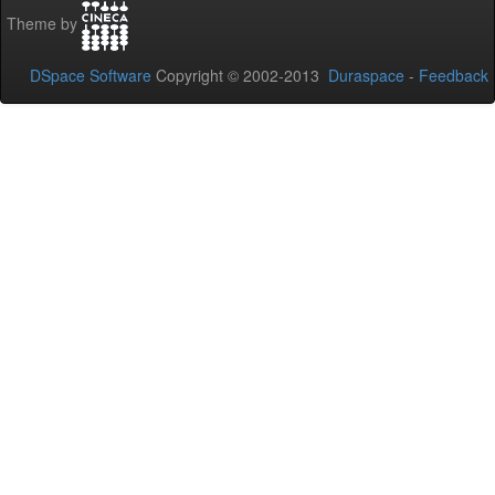
Theme by
DSpace Software
Copyright © 2002-2013
Duraspace
-
Feedback