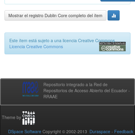
Mostrar el registro Dublin Core completo del ítem
Este ítem está sujeto a una licencia Creative Commons
Licencia Creative Commons
Repositorio integrado a la Red de
Repositorios de Acceso Abierto del Ecuador -
RRAAE
Theme by
DSpace Software
Copyright © 2002-2013
Duraspace
-
Feedback