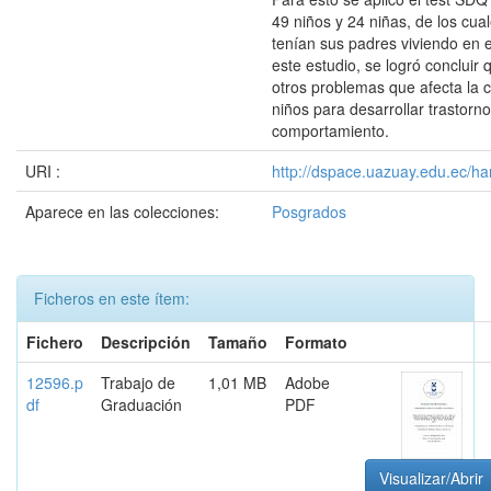
49 niños y 24 niñas, de los cu
tenían sus padres viviendo en el
este estudio, se logró concluir 
otros problemas que afecta la 
niños para desarrollar trastorn
comportamiento.
URI :
http://dspace.uazuay.edu.ec/ha
Aparece en las colecciones:
Posgrados
Ficheros en este ítem:
Fichero
Descripción
Tamaño
Formato
12596.p
Trabajo de
1,01 MB
Adobe
df
Graduación
PDF
Visualizar/Abrir