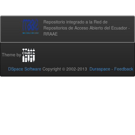
Repositorio integrado a la Red de
Repositorios de Acceso Abierto del Ecuador -
RRAAE
Theme by
DSpace Software
Copyright © 2002-2013
Duraspace
-
Feedback