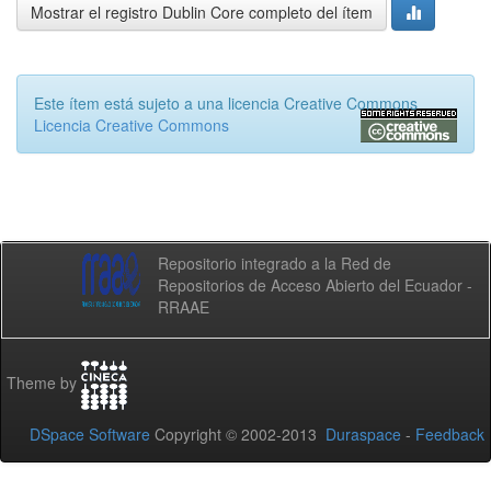
Mostrar el registro Dublin Core completo del ítem
Este ítem está sujeto a una licencia Creative Commons
Licencia Creative Commons
Repositorio integrado a la Red de
Repositorios de Acceso Abierto del Ecuador -
RRAAE
Theme by
DSpace Software
Copyright © 2002-2013
Duraspace
-
Feedback