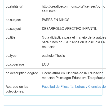
dc.rights.uri
http://creativecommons.org/licenses/by-nc
sa/3.0/ec/
dc.subject
PARES EN NIÑOS
dc.subject
DESARROLLO AFECTIVO INFANTIL
dc.title
Guía didáctica para el manejo de la autoe
para niños de 5 a 7 años en la escuela La
Asunción
dc.type
bachelorThesis
dc.coverage
ECU
dc.description.degree
Licenciatura en Ciencias de la Educación,
mención Psicología Educativa Terapéutica
Aparece en las
Facultad de Filosofía, Letras y Ciencias d
colecciones: