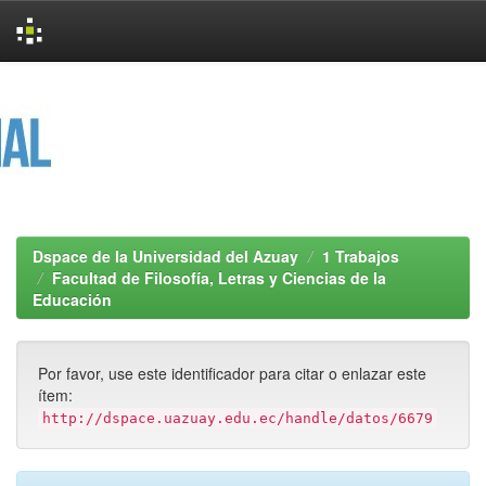
Skip
navigation
Dspace de la Universidad del Azuay
1 Trabajos
Facultad de Filosofía, Letras y Ciencias de la
Educación
Por favor, use este identificador para citar o enlazar este
ítem:
http://dspace.uazuay.edu.ec/handle/datos/6679