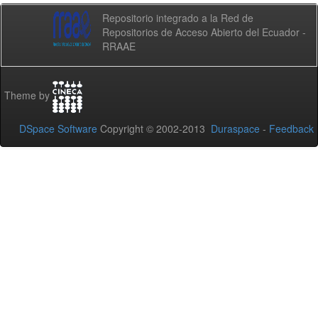
Repositorio integrado a la Red de
Repositorios de Acceso Abierto del Ecuador -
RRAAE
Theme by
DSpace Software
Copyright © 2002-2013
Duraspace
-
Feedback