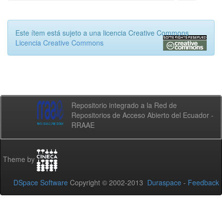
Este ítem está sujeto a una licencia Creative Commons
Licencia Creative Commons
Repositorio integrado a la Red de
Repositorios de Acceso Abierto del Ecuador -
RRAAE
Theme by
DSpace Software
Copyright © 2002-2013
Duraspace
-
Feedback