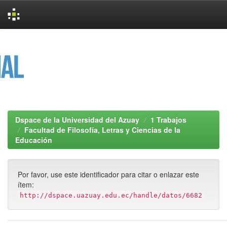
Skip
navigation
Dspace de la Universidad del Azuay
1 Trabajos
Facultad de Filosofía, Letras y Ciencias de la
Educación
Por favor, use este identificador para citar o enlazar este
ítem:
http://dspace.uazuay.edu.ec/handle/datos/6682