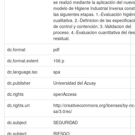
se realizó mediante la aplicación del nuev
modelo de Higiene Industrial Inversa cons
las siguientes etapas. 1.-Evaluación higién
cualitativa. 2.-Definicion de las especificac
de control y contención. 3.-Validacion del
proceso. 4.-Evaluacion cuantitativa del rie
residual.
dc.format
pdf
dc.format.extent
106 p
dc.language.iso
spa
dc.publisher
Universidad del Azuay
dc.rights
openAccess
dc.rights.uri
http://creativecommons.org/licenses/by-nc
sa/3.0/ec/
dc.subject
SEGURIDAD
dc.subject
RIESGO