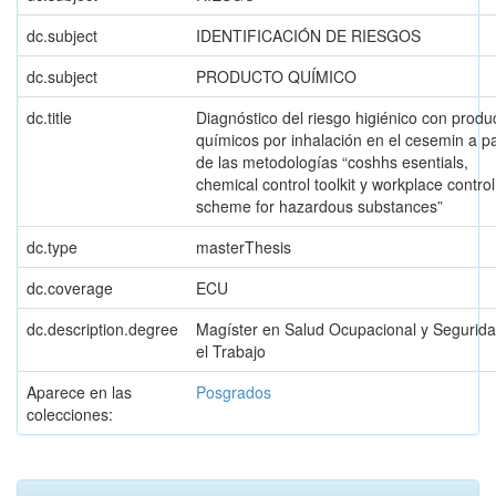
dc.subject
IDENTIFICACIÓN DE RIESGOS
dc.subject
PRODUCTO QUÍMICO
dc.title
Diagnóstico del riesgo higiénico con produ
químicos por inhalación en el cesemin a pa
de las metodologías “coshhs esentials,
chemical control toolkit y workplace control
scheme for hazardous substances”
dc.type
masterThesis
dc.coverage
ECU
dc.description.degree
Magíster en Salud Ocupacional y Segurid
el Trabajo
Aparece en las
Posgrados
colecciones: