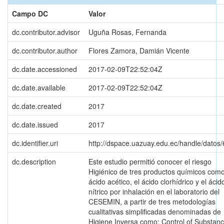
Campo DC
Valor
dc.contributor.advisor
Uguña Rosas, Fernanda
dc.contributor.author
Flores Zamora, Damián Vicente
dc.date.accessioned
2017-02-09T22:52:04Z
dc.date.available
2017-02-09T22:52:04Z
dc.date.created
2017
dc.date.issued
2017
dc.identifier.uri
http://dspace.uazuay.edu.ec/handle/datos
dc.description
Este estudio permitió conocer el riesgo
Higiénico de tres productos químicos como
ácido acético, el ácido clorhídrico y el ácid
nítrico por inhalación en el laboratorio del
CESEMIN, a partir de tres metodologías
cualitativas simplificadas denominadas de
Higiene Inversa como: Control of Substan