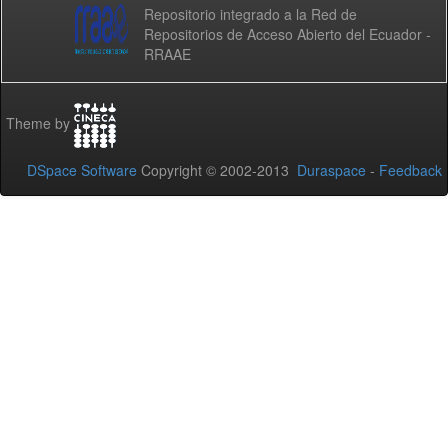
Repositorio integrado a la Red de
Repositorios de Acceso Abierto del Ecuador -
RRAAE
Theme by
DSpace Software
Copyright © 2002-2013
Duraspace
-
Feedback