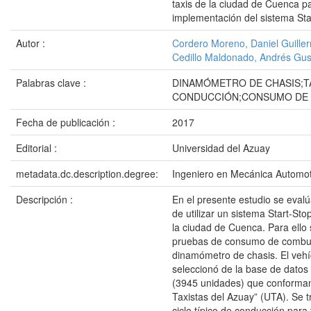
taxis de la ciudad de Cuenca pa
implementación del sistema Sta
Autor :
Cordero Moreno, Daniel Guille
Cedillo Maldonado, Andrés Gu
Palabras clave :
DINAMÓMETRO DE CHASIS;TA
CONDUCCIÓN;CONSUMO DE 
Fecha de publicación :
2017
Editorial :
Universidad del Azuay
metadata.dc.description.degree:
Ingeniero en Mecánica Automot
Descripción :
En el presente estudio se evalúa
de utilizar un sistema Start-Sto
la ciudad de Cuenca. Para ello 
pruebas de consumo de combus
dinamómetro de chasis. El vehíc
seleccionó de la base de datos 
(3945 unidades) que conforman
Taxistas del Azuay” (UTA). Se 
ciclo típico de conducción para 