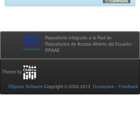
Repositorio integrado a la Red de
Repositorios de Acceso Abierto del Ecuador -
RRAAE
Theme by
DSpace Software
Copyright © 2002-2013
Duraspace
-
Feedback