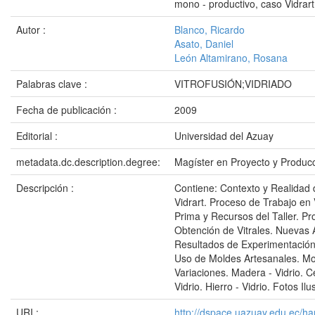
mono - productivo, caso Vidrart
Autor :
Blanco, Ricardo
Asato, Daniel
León Altamirano, Rosana
Palabras clave :
VITROFUSIÓN;VIDRIADO
Fecha de publicación :
2009
Editorial :
Universidad del Azuay
metadata.dc.description.degree:
Magíster en Proyecto y Produc
Descripción :
Contiene: Contexto y Realidad d
Vidrart. Proceso de Trabajo en 
Prima y Recursos del Taller. Pr
Obtención de Vitrales. Nuevas A
Resultados de Experimentación.
Uso de Moldes Artesanales. Mo
Variaciones. Madera - Vidrio. C
Vidrio. Hierro - Vidrio. Fotos Ilu
URI :
http://dspace.uazuay.edu.ec/ha