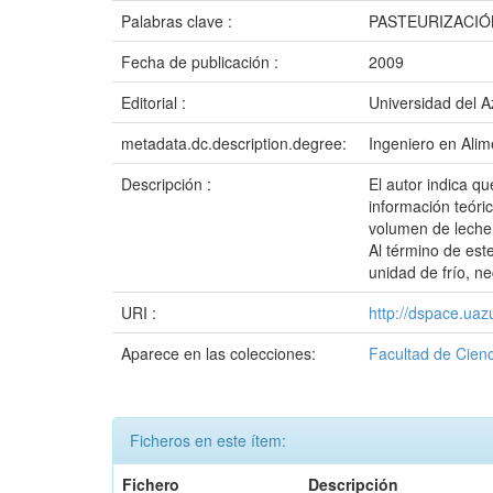
Palabras clave :
PASTEURIZACI
Fecha de publicación :
2009
Editorial :
Universidad del 
metadata.dc.description.degree:
Ingeniero en Alim
Descripción :
El autor indica qu
información teóri
volumen de leche.
Al término de est
unidad de frío, n
URI :
http://dspace.ua
Aparece en las colecciones:
Facultad de Cienc
Ficheros en este ítem:
Fichero
Descripción