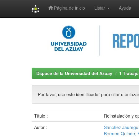
Página de inicio
Listar
Ayuda
Skip
navigation
Dspace de la Universidad del Azuay
1 Trabajo
Por favor, use este identificador para citar o enlaza
Título :
Reinstalación y o
Autor :
Sánchez Jáuregui
Bermeo Quinde, R