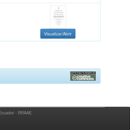
Visualizar/Abrir
l Ecuador - RRAAE