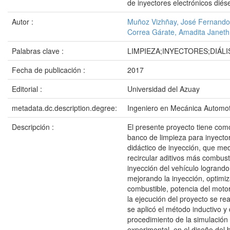
de inyectores electrónicos diés
Autor :
Muñoz Vizhñay, José Fernando
Correa Gárate, Amadita Janeth
Palabras clave :
LIMPIEZA;INYECTORES;DIÁLI
Fecha de publicación :
2017
Editorial :
Universidad del Azuay
metadata.dc.description.degree:
Ingeniero en Mecánica Automot
Descripción :
El presente proyecto tiene como
banco de limpieza para inyecto
didáctico de inyección, que me
recircular aditivos más combusti
inyección del vehículo logrando
mejorando la inyección, optimi
combustible, potencia del moto
la ejecución del proyecto se rea
se aplicó el método inductivo y 
procedimiento de la simulación 
experimental, en el diseño del