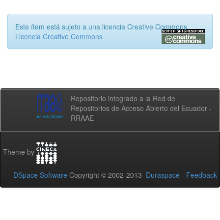
Este ítem está sujeto a una licencia Creative Commons
Licencia Creative Commons
Repositorio integrado a la Red de
Repositorios de Acceso Abierto del Ecuador -
RRAAE
Theme by
DSpace Software
Copyright © 2002-2013
Duraspace
-
Feedback