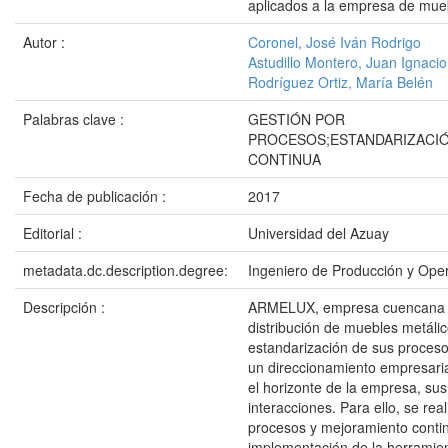
aplicados a la empresa de mu
Autor :
Coronel, José Iván Rodrigo
Astudillo Montero, Juan Ignacio
Rodríguez Ortiz, María Belén
Palabras clave :
GESTIÓN POR
PROCESOS;ESTANDARIZACI
CONTINUA
Fecha de publicación :
2017
Editorial :
Universidad del Azuay
metadata.dc.description.degree:
Ingeniero de Producción y Ope
Descripción :
ARMELUX, empresa cuencana de
distribución de muebles metálic
estandarización de sus procesos
un direccionamiento empresarial
el horizonte de la empresa, su
interacciones. Para ello, se re
procesos y mejoramiento conti
implementación de la herramie