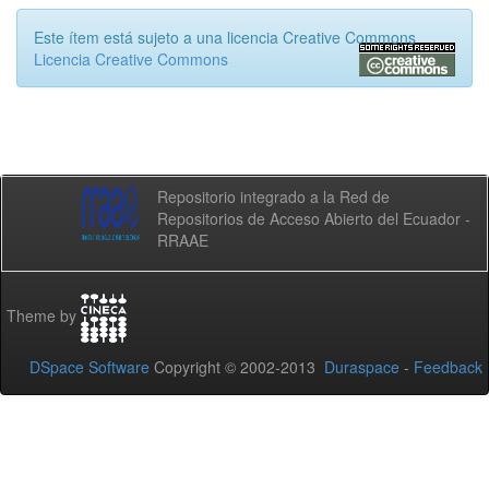
Este ítem está sujeto a una licencia Creative Commons
Licencia Creative Commons
Repositorio integrado a la Red de
Repositorios de Acceso Abierto del Ecuador -
RRAAE
Theme by
DSpace Software
Copyright © 2002-2013
Duraspace
-
Feedback