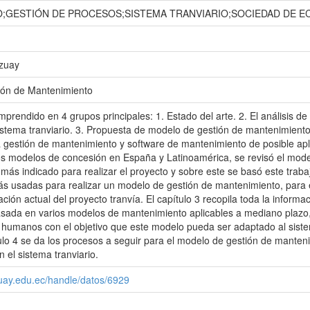
;GESTIÓN DE PROCESOS;SISTEMA TRANVIARIO;SOCIEDAD DE E
Azuay
ión de Mantenimiento
mprendido en 4 grupos principales: 1. Estado del arte. 2. El análisis d
sistema tranviario. 3. Propuesta de modelo de gestión de mantenimiento
 gestión de mantenimiento y software de mantenimiento de posible aplic
los modelos de concesión en España y Latinoamérica, se revisó el mod
 más indicado para realizar el proyecto y sobre este se basó este trabajo
 usadas para realizar un modelo de gestión de mantenimiento, para e
ación actual del proyecto tranvía. El capítulo 3 recopila toda la infor
ada en varios modelos de mantenimiento aplicables a mediano plazo, as
 humanos con el objetivo que este modelo pueda ser adaptado al sist
tulo 4 se da los procesos a seguir para el modelo de gestión de mante
 el sistema tranviario.
zuay.edu.ec/handle/datos/6929