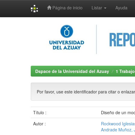
Página de inicio
Listar
Ayuda
Skip
navigation
Dspace de la Universidad del Azuay
1 Trabajo
Por favor, use este identificador para citar o enlaza
Título :
Diseño de un mod
Autor :
Rockwood Iglesia
Andrade Muñoz, 