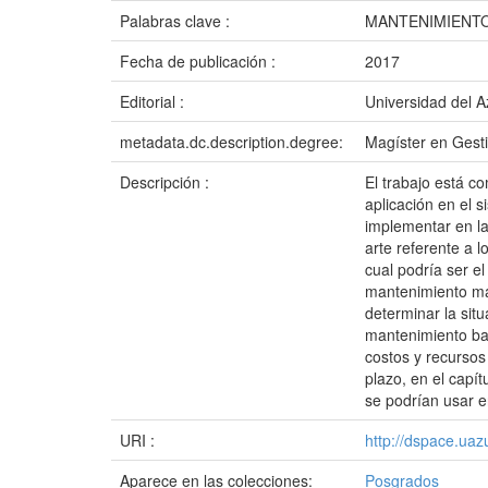
Palabras clave :
MANTENIMIENTO
Fecha de publicación :
2017
Editorial :
Universidad del 
metadata.dc.description.degree:
Magíster en Gest
Descripción :
El trabajo está co
aplicación en el 
implementar en la
arte referente a 
cual podría ser el
mantenimiento más
determinar la situ
mantenimiento bas
costos y recursos
plazo, en el capí
se podrían usar en
URI :
http://dspace.ua
Aparece en las colecciones:
Posgrados