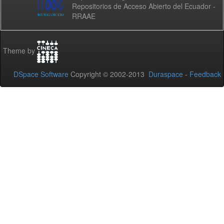
Repositorios de Acceso Abierto del Ecuador -
RRAAE
Theme by
DSpace Software
Copyright © 2002-2013
Duraspace
-
Feedback