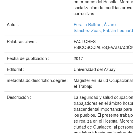
enfermeras del Hospital Moren
socialización de medidas preve
correctivas
Autor :
Peralta Beltrán, Álvaro
Sánchez Zeas, Fabián Leonar
Palabras clave :
FACTORES
PSICOSOCIALES;EVALUACIÓ
Fecha de publicación :
2017
Editorial :
Universidad del Azuay
metadata.dc.description.degree:
Magíster en Salud Ocupacional
el Trabajo
Descripción :
La seguridad y salud ocupacion
trabajadores en el ámbito hospi
trascendental importancia para 
los pueblos. El presente trabajo
se realiza en el Hospital More
ciudad de Gualaceo, al persona
que laboró hasta noviembre del