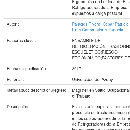
Ergonómico en la Línea de En
Refrigeradoras de la Empresa 
expuestos a carga postural
Autor :
Palacios Rivera, César Patricio
Lima Cobos, María Eugenia
Palabras clave :
ENSAMBLE DE
REFRIGERACIÓN;TRASTORN
ESQUELÉTICO;RIESGO
ERGONÓMICO;FACTORES DE
Fecha de publicación :
2017
Editorial :
Universidad del Azuay
metadata.dc.description.degree:
Magíster en Salud Ocupacional
el Trabajo
Descripción :
Este estudio explora la asociaci
presencia de trastornos muscul
en los colaboradores de la Lí
de Refrigeradoras de la Empre
la presencia de niveles de rie