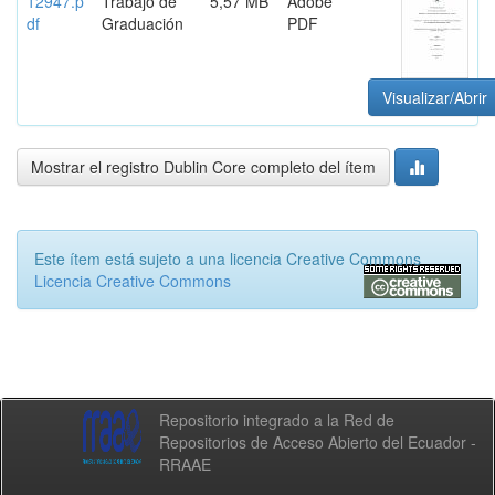
12947.p
Trabajo de
5,57 MB
Adobe
df
Graduación
PDF
Visualizar/Abrir
Mostrar el registro Dublin Core completo del ítem
Este ítem está sujeto a una licencia Creative Commons
Licencia Creative Commons
Repositorio integrado a la Red de
Repositorios de Acceso Abierto del Ecuador -
RRAAE