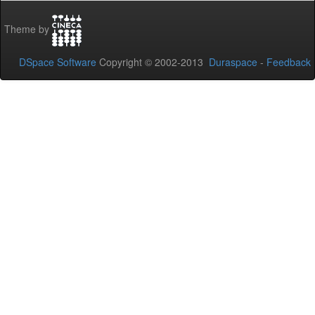
Theme by
DSpace Software
Copyright © 2002-2013
Duraspace
-
Feedback