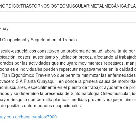
 NÓRDICO;TRASTORNOS OSTEOMUSCULAR;METALMECÁNICA;PLA
Azuay
d Ocupacional y Seguridad en el Trabajo
sculo-esqueléticos constituyen un problema de salud laboral tanto por 
bicación, costos, ausentismo y jubilación precoz, afectando al trabaja
ados por las actividades que incluyan: movimientos repetitivos, mani
cionales e individuales pueden repercutir negativamente en la calidad de
n Plan Ergonómico Preventivo que permita minimizar las enfermedade
vacero S.A Planta Guayaquil, en donde la primera causa de morbilida
teomusculares, especialmente en el puesto de trabajo: ayudante de pro
dos y se determinó la presencia de Sintomatología Osteomuscular, iden
ayor riesgo lo que permitió plantear medidas preventivas que minimice
ón de posibles enfermedades ocupacionales.
zuay.edu.ec/handle/datos/7000