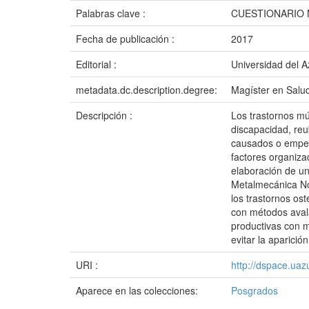
Palabras clave :
CUESTIONARIO
Fecha de publicación :
2017
Editorial :
Universidad del 
metadata.dc.description.degree:
Magíster en Salu
Descripción :
Los trastornos mú
discapacidad, reu
causados o empeor
factores organiza
elaboración de u
Metalmecánica No
los trastornos os
con métodos avala
productivas con m
evitar la aparici
URI :
http://dspace.ua
Aparece en las colecciones:
Posgrados