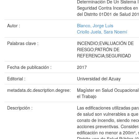
Determinación De Un Sistema I
Seguridad Contra Incendios en 
del Distrito 01D01 de Salud 20
Autor :
Blanco, Jorge Luis
Criollo Juela, Sara Noemí
Palabras clave :
INCENDIO;EVALUACIÓN DE
RIESGO;PATRÓN DE
REFERENCIA;SEGURIDAD
Fecha de publicación :
2017
Editorial :
Universidad del Azuay
metadata.dc.description.degree:
Magíster en Salud Ocupacional
el Trabajo
Descripción :
Las edificaciones utilizadas pa
de salud son vulnerables a que
conato de incendio, siendo nece
acciones preventivas. Conside
edificación no menor a 200m², 
Distrito uno de Salud Pública 