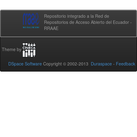
Repositorio integrado a la Red de
Repositorios de Acceso Abierto del Ecuador -
RRAAE
Theme by
DSpace Software
Copyright © 2002-2013
Duraspace
-
Feedback