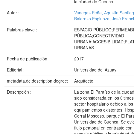
la ciudad de Cuenca
Autor :
Vanegas Peña, Agustín Santia
Balarezo Espinoza, José Franc
Palabras clave :
ESPACIO PÚBLICO;PERMEABI
PÚBLICA;CONECTIVIDAD
URBANA;ACCESIBILIDAD;PL
URBANAS
Fecha de publicación :
2017
Editorial :
Universidad del Azuay
metadata.dc.description.degree:
Arquitecto
Descripción :
La zona El Paraíso de la ciud
sido considerada en los último
sector hospitalario debido a los
equipamientos existentes: Hosp
Corral Moscoso, parque El Para
Universidad de Cuenca. Se evid
flujo peatonal en contraste con 
espacio público y la prioridad d