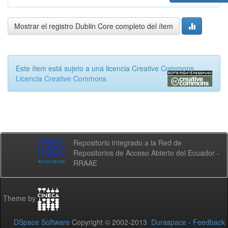
Mostrar el registro Dublin Core completo del ítem
Este ítem está sujeto a una licencia Creative Commons
Licencia Creative Commons
Repositorio integrado a la Red de
Repositorios de Acceso Abierto del Ecuador -
RRAAE
Theme by
DSpace Software
Copyright © 2002-2013
Duraspace
-
Feedback