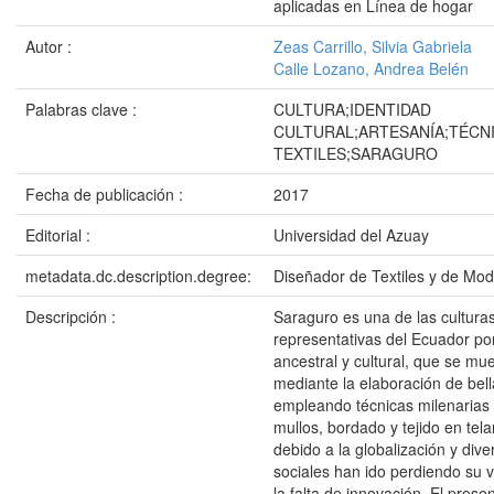
aplicadas en Línea de hogar
Autor :
Zeas Carrillo, Silvia Gabriela
Calle Lozano, Andrea Belén
Palabras clave :
CULTURA;IDENTIDAD
CULTURAL;ARTESANÍA;TÉCN
TEXTILES;SARAGURO
Fecha de publicación :
2017
Editorial :
Universidad del Azuay
metadata.dc.description.degree:
Diseñador de Textiles y de Mo
Descripción :
Saraguro es una de las cultura
representativas del Ecuador po
ancestral y cultural, que se mu
mediante la elaboración de bel
empleando técnicas milenarias 
mullos, bordado y tejido en tela
debido a la globalización y di
sociales han ido perdiendo su 
la falta de innovación. El prese