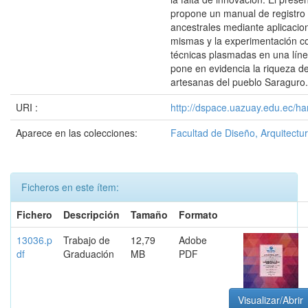
propone un manual de registro 
ancestrales mediante aplicacio
mismas y la experimentación c
técnicas plasmadas en una lín
pone en evidencia la riqueza d
artesanas del pueblo Saraguro.
URI :
http://dspace.uazuay.edu.ec/ha
Aparece en las colecciones:
Facultad de Diseño, Arquitectur
Ficheros en este ítem:
Fichero
Descripción
Tamaño
Formato
13036.p
Trabajo de
12,79
Adobe
df
Graduación
MB
PDF
Visualizar/Abrir