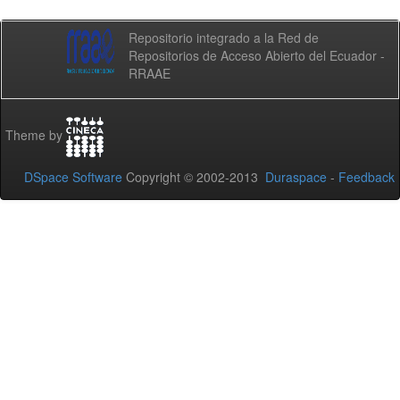
Repositorio integrado a la Red de
Repositorios de Acceso Abierto del Ecuador -
RRAAE
Theme by
DSpace Software
Copyright © 2002-2013
Duraspace
-
Feedback