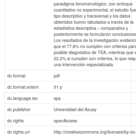
paradigma fenomenológico, con enfoque
cuantitativo no experimental, el estudio fu
tipo descriptivo y transversal y los datos
obtenidos fueron tabulados a través de la
estadística descriptiva – comparativa y
posteriormente se formularon conclusione
Los resultados de la investigación evidenc
que el 77,8% no cumplen con criterios par
posible diagnóstico de TEA, mientras que 
22,2% si cumplen con criterios, lo que req
una intervención especializada.
dc.format
pdf
dc.format.extent
51 p
dc.language.iso
spa
dc.publisher
Universidad del Azuay
dc.rights
openAccess
dc.rights.uri
http://creativecommons.org/licenses/by-nc