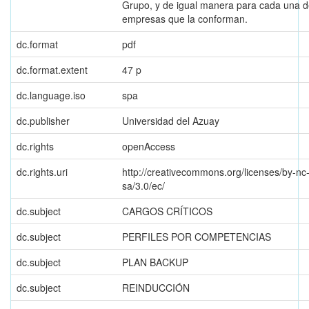
Grupo, y de igual manera para cada una d
empresas que la conforman.
dc.format
pdf
dc.format.extent
47 p
dc.language.iso
spa
dc.publisher
Universidad del Azuay
dc.rights
openAccess
dc.rights.uri
http://creativecommons.org/licenses/by-nc
sa/3.0/ec/
dc.subject
CARGOS CRÍTICOS
dc.subject
PERFILES POR COMPETENCIAS
dc.subject
PLAN BACKUP
dc.subject
REINDUCCIÓN