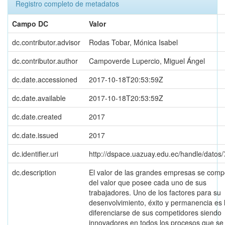
Registro completo de metadatos
Campo DC
Valor
dc.contributor.advisor
Rodas Tobar, Mónica Isabel
dc.contributor.author
Campoverde Lupercio, Miguel Ángel
dc.date.accessioned
2017-10-18T20:53:59Z
dc.date.available
2017-10-18T20:53:59Z
dc.date.created
2017
dc.date.issued
2017
dc.identifier.uri
http://dspace.uazuay.edu.ec/handle/datos
dc.description
El valor de las grandes empresas se com
del valor que posee cada uno de sus
trabajadores. Uno de los factores para su
desenvolvimiento, éxito y permanencia es 
diferenciarse de sus competidores siendo
innovadores en todos los procesos que se