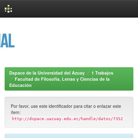
Skip
navigation
Dspace de la Universidad del Azuay
1 Trabajos
Facultad de Filosofía, Letras y Ciencias de la
Educación
Por favor, use este identificador para citar o enlazar este
ítem:
http://dspace.uazuay.edu.ec/handle/datos/7352