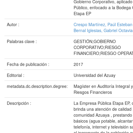
Gobierno Corporativo, aplicado 
Público, enfocado a la Bodega
Etapa EP
Autor :
Crespo Martínez, Paúl Esteban
Bernal Iglesias, Gabriel Octavi
Palabras clave :
GESTIÓN;GOBIERNO
CORPORATIVO;RIESGO
FINANCIERO;RIESGO OPERA
Fecha de publicación :
2017
Editorial :
Universidad del Azuay
metadata.dc.description.degree:
Magíster en Auditoría Integral 
Riesgos Financieros
Descripción :
La Empresa Pública Etapa EP,
brinda una atención de calidad 
comunidad Azuaya , prestando 
básicos (agua potable, alcantari
telefonía, internet y televisión s
al incremento de la población 