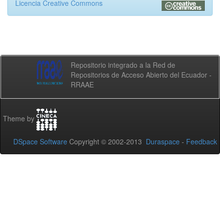
Licencia Creative Commons
Repositorio integrado a la Red de
Repositorios de Acceso Abierto del Ecuador -
RRAAE
Theme by
DSpace Software
Copyright © 2002-2013
Duraspace
-
Feedback