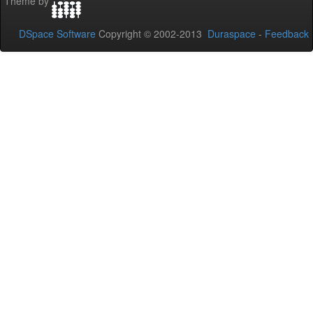
Theme by
DSpace Software
Copyright © 2002-2013
Duraspace
-
Feedback