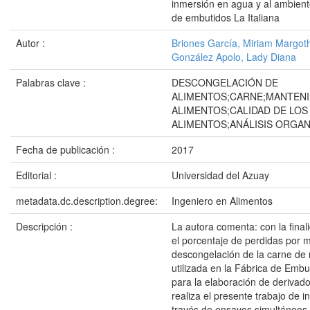
inmersión en agua y al ambiente
de embutidos La Italiana
Autor :
Briones García, Miriam Margot
González Apolo, Lady Diana
Palabras clave :
DESCONGELACIÓN DE
ALIMENTOS;CARNE;MANTENI
ALIMENTOS;CALIDAD DE LOS
ALIMENTOS;ANÁLISIS ORGA
Fecha de publicación :
2017
Editorial :
Universidad del Azuay
metadata.dc.description.degree:
Ingeniero en Alimentos
Descripción :
La autora comenta: con la final
el porcentaje de perdidas por 
descongelación de la carne de 
utilizada en la Fábrica de Embut
para la elaboración de derivado
realiza el presente trabajo de i
través de ensayos simultáneos,