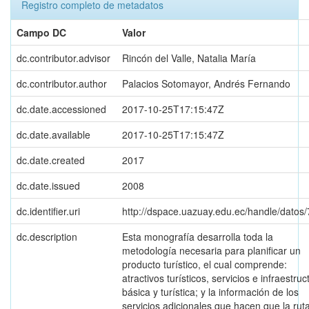
Registro completo de metadatos
Campo DC
Valor
dc.contributor.advisor
Rincón del Valle, Natalia María
dc.contributor.author
Palacios Sotomayor, Andrés Fernando
dc.date.accessioned
2017-10-25T17:15:47Z
dc.date.available
2017-10-25T17:15:47Z
dc.date.created
2017
dc.date.issued
2008
dc.identifier.uri
http://dspace.uazuay.edu.ec/handle/datos
dc.description
Esta monografía desarrolla toda la
metodología necesaria para planificar un
producto turístico, el cual comprende:
atractivos turísticos, servicios e infraestruc
básica y turística; y la información de los
servicios adicionales que hacen que la rut