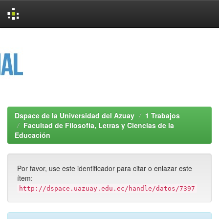
Skip
navigation
Dspace de la Universidad del Azuay
1 Trabajos
Facultad de Filosofía, Letras y Ciencias de la
Educación
Por favor, use este identificador para citar o enlazar este
ítem:
http://dspace.uazuay.edu.ec/handle/datos/7397