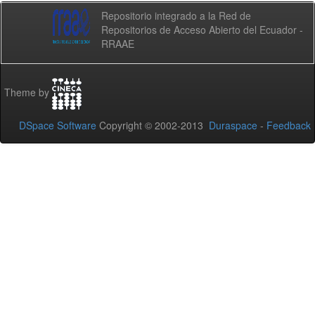
Repositorio integrado a la Red de
Repositorios de Acceso Abierto del Ecuador -
RRAAE
Theme by
DSpace Software
Copyright © 2002-2013
Duraspace
-
Feedback