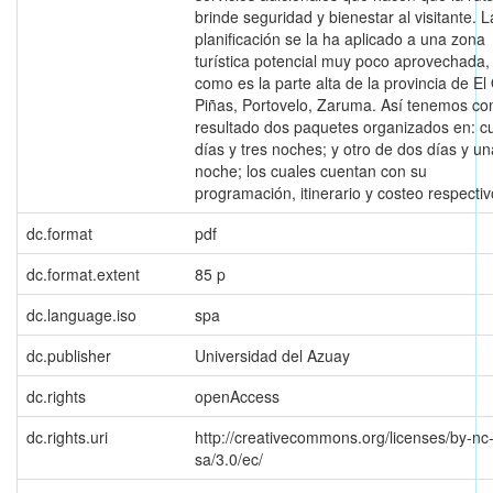
brinde seguridad y bienestar al visitante. L
planificación se la ha aplicado a una zona
turística potencial muy poco aprovechada,
como es la parte alta de la provincia de El
Piñas, Portovelo, Zaruma. Así tenemos c
resultado dos paquetes organizados en: c
días y tres noches; y otro de dos días y un
noche; los cuales cuentan con su
programación, itinerario y costeo respectiv
dc.format
pdf
dc.format.extent
85 p
dc.language.iso
spa
dc.publisher
Universidad del Azuay
dc.rights
openAccess
dc.rights.uri
http://creativecommons.org/licenses/by-nc
sa/3.0/ec/