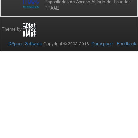
Repositorios de Acceso Abierto del Ecuador -
RRAAE
Theme by
DSpace Software
Copyright © 2002-2013
Duraspace
-
Feedback