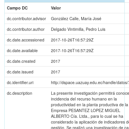
Campo DC
Valor
dc.contributor.advisor
González Calle, María José
dc.contributor.author
Delgado Vintimilla, Pedro Luis
dc.date.accessioned
2017-10-26T16:57:29Z
dc.date.available
2017-10-26T16:57:29Z
dc.date.created
2017
dc.date.issued
2017
dc.identifier.uri
http://dspace.uazuay.edu.ec/handle/datos
dc.description
La presente investigación permitirá conoce
incidencia del recurso humano en la
productividad en la planta productiva de la
Empresa PESANTEZ LOPEZ MIGUEL
ALBERTO Cía. Ltda., para lo cual se ha
considerado la aplicación de indicadores d
gestión. Se realizó una investigación de 