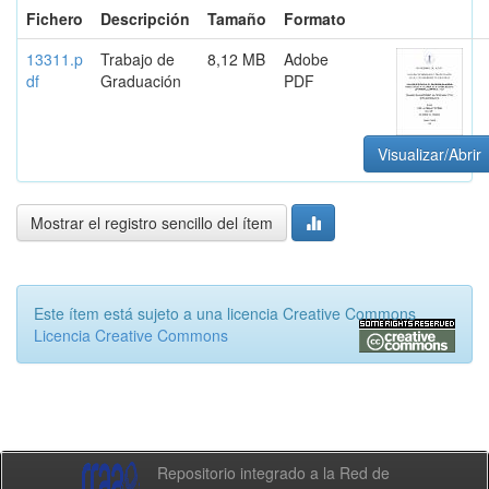
Fichero
Descripción
Tamaño
Formato
13311.p
Trabajo de
8,12 MB
Adobe
df
Graduación
PDF
Visualizar/Abrir
Mostrar el registro sencillo del ítem
Este ítem está sujeto a una licencia Creative Commons
Licencia Creative Commons
Repositorio integrado a la Red de