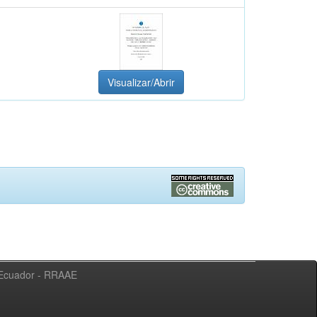
Visualizar/Abrir
l Ecuador - RRAAE