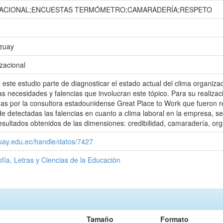
ZACIONAL;ENCUESTAS TERMÓMETRO;CAMARADERÍA;RESPETO
Azuay
zacional
 este estudio parte de diagnosticar el estado actual del clima organiz
 las necesidades y falencias que involucran este tópico. Para su realiz
s por la consultora estadounidense Great Place to Work que fueron re
 detectadas las falencias en cuanto a clima laboral en la empresa, se
esultados obtenidos de las dimensiones: credibilidad, camaradería, orgu
zuay.edu.ec/handle/datos/7427
ofía, Letras y Ciencias de la Educación
Tamaño
Formato