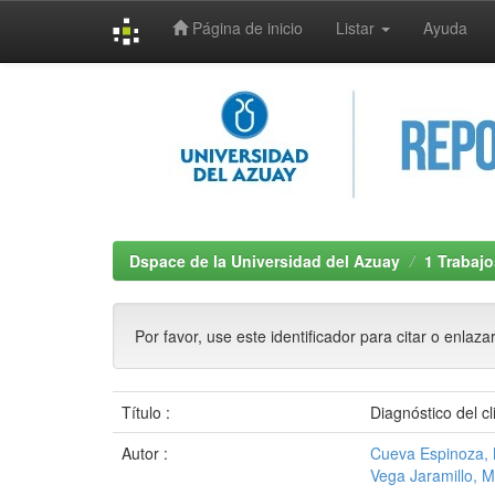
Página de inicio
Listar
Ayuda
Skip
navigation
Dspace de la Universidad del Azuay
1 Trabajo
Por favor, use este identificador para citar o enlaza
Título :
Diagnóstico del c
Autor :
Cueva Espinoza, 
Vega Jaramillo, M