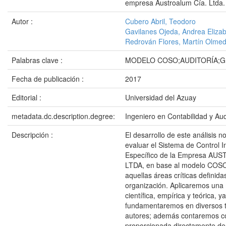
empresa Austroalum Cía. Ltda.
Autor :
Cubero Abril, Teodoro
Gavilanes Ojeda, Andrea Eliza
Redrován Flores, Martín Olme
Palabras clave :
MODELO COSO;AUDITORÍA;G
Fecha de publicación :
2017
Editorial :
Universidad del Azuay
metadata.dc.description.degree:
Ingeniero en Contabilidad y Aud
Descripción :
El desarrollo de este análisis n
evaluar el Sistema de Control In
Específico de la Empresa AU
LTDA, en base al modelo COSO 
aquellas áreas críticas definida
organización. Aplicaremos una
científica, empírica y teórica, 
fundamentaremos en diversos t
autores; además contaremos c
proporcionada directamente de