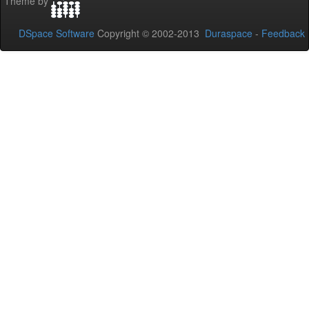
Theme by
DSpace Software
Copyright © 2002-2013
Duraspace
-
Feedback