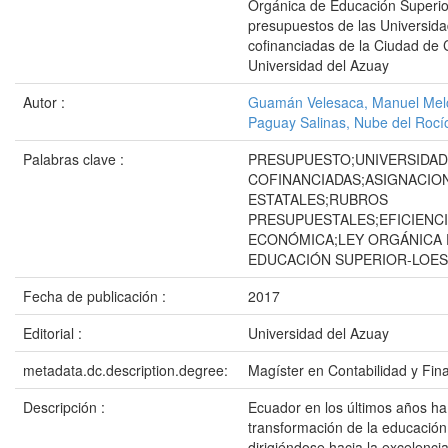
Orgánica de Educación Superior
presupuestos de las Universid
cofinanciadas de la Ciudad de
Universidad del Azuay
Autor :
Guamán Velesaca, Manuel Mel
Paguay Salinas, Nube del Rocí
Palabras clave :
PRESUPUESTO;UNIVERSIDA
COFINANCIADAS;ASIGNACIO
ESTATALES;RUBROS
PRESUPUESTALES;EFICIENC
ECONÓMICA;LEY ORGÁNICA 
EDUCACIÓN SUPERIOR-LOES
Fecha de publicación :
2017
Editorial :
Universidad del Azuay
metadata.dc.description.degree:
Magíster en Contabilidad y Fin
Descripción :
Ecuador en los últimos años ha 
transformación de la educación
dirigiéndose hacia la excelencia