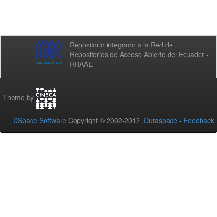
Repositorio integrado a la Red de
Repositorios de Acceso Abierto del Ecuador -
RRAAE
Theme by
DSpace Software
Copyright © 2002-2013
Duraspace
-
Feedback