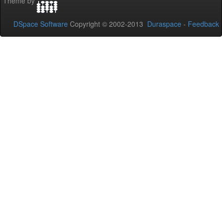
Theme by
DSpace Software
Copyright © 2002-2013
Duraspace
-
Feedback