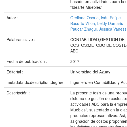
basado en actividades para la
“Idearte Muebles”
Autor :
Orellana Osorio, Iván Felipe
Basurto Villón, Leidy Damaris
Paucar Zhagui, Jessica Vaness
Palabras clave :
CONTABILIDAD;GESTIÓN DE
COSTOS;MÉTODO DE COSTE
ABC
Fecha de publicación :
2017
Editorial :
Universidad del Azuay
metadata.dc.description.degree:
Ingeniero en Contabilidad y Aud
Descripción :
La presente tesis es una propu
sistema de gestión de costos 
actividades ABC para la empres
Muebles”, sustentado en la ela
productos representativos. Así,
asignación de costos proponien
las deficiencias encontradas en 