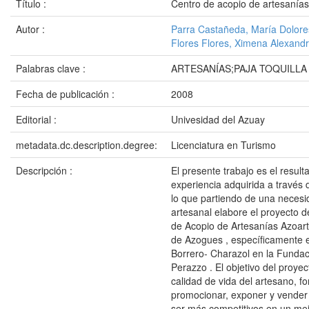
Título :
Centro de acopio de artesanías
Autor :
Parra Castañeda, María Dolore
Flores Flores, Ximena Alexand
Palabras clave :
ARTESANÍAS;PAJA TOQUILLA
Fecha de publicación :
2008
Editorial :
Univesidad del Azuay
metadata.dc.description.degree:
Licenciatura en Turismo
Descripción :
El presente trabajo es el result
experiencia adquirida a través 
lo que partiendo de una necesi
artesanal elabore el proyecto d
de Acopio de Artesanías Azoart
de Azogues , específicamente e
Borrero- Charazol en la Funda
Perazzo . El objetivo del proyec
calidad de vida del artesano, f
promocionar, exponer y vender 
ser más competitivos en un me