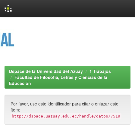
Skip
navigation
Dspace de la Universidad del Azuay
1 Trabajos
Facultad de Filosofía, Letras y Ciencias de la
Educación
Por favor, use este identificador para citar o enlazar este
ítem:
http://dspace.uazuay.edu.ec/handle/datos/7519