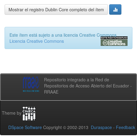
Mostrar el registro Dublin Core completo del ítem
Este ítem está sujeto a una licencia Creative Commons
Licencia Creative Commons
Repositorio integrado a la Red de
Repositorios de Acceso Abierto del Ecuador -
RRAAE
Theme by
DSpace Software
Copyright © 2002-2013
Duraspace
-
Feedback