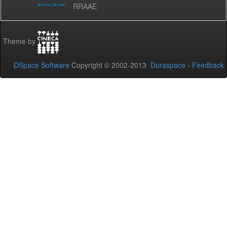
RRAAE
Theme by
DSpace Software
Copyright © 2002-2013
Duraspace
-
Feedback