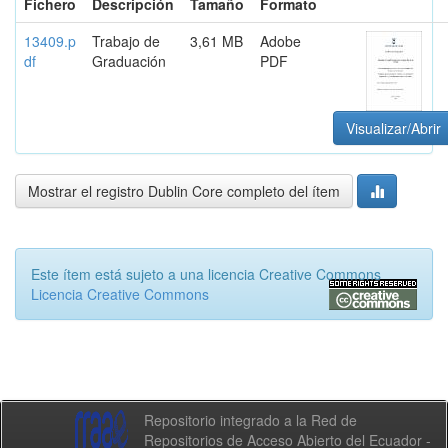
Fichero
Descripción
Tamaño
Formato
13409.p
Trabajo de
3,61 MB
Adobe
df
Graduación
PDF
Visualizar/Abrir
Mostrar el registro Dublin Core completo del ítem
Este ítem está sujeto a una licencia Creative Commons
Licencia Creative Commons
Repositorio integrado a la Red de
Repositorios de Acceso Abierto del Ecuador -