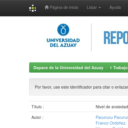
Página de inicio
Listar
Ayuda
Skip
navigation
Dspace de la Universidad del Azuay
1 Trabajo
Por favor, use este identificador para citar o enlaza
Título :
Nivel de ansiedad
Autor :
Pacurucu Pacuruc
Franco Ordóñez, 