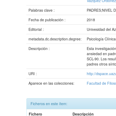
Vázquez Ordóñez
Palabras clave :
PADRES;NIVEL 
Fecha de publicación :
2018
Editorial :
Univesidad del A
metadata.dc.description.degree:
Psicología Clínica
Descripción :
Esta investigación
ansiedad en padre
SCL-90. Los resul
padres otros sínt
URI :
http://dspace.ua
Aparece en las colecciones:
Facultad de Filos
Ficheros en este ítem:
Fichero
Descripción