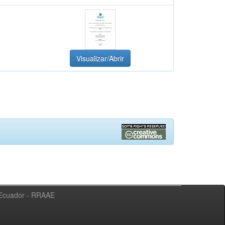
Visualizar/Abrir
l Ecuador - RRAAE