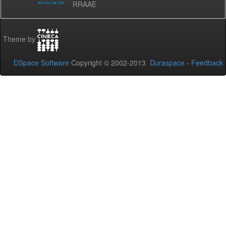
RRAAE
Theme by
DSpace Software
Copyright © 2002-2013
Duraspace
-
Feedback