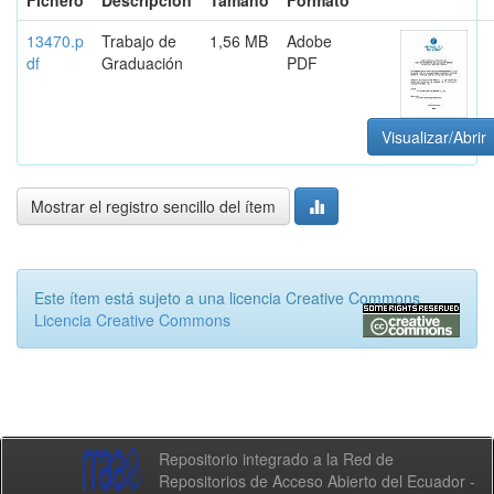
Fichero
Descripción
Tamaño
Formato
13470.p
Trabajo de
1,56 MB
Adobe
df
Graduación
PDF
Visualizar/Abrir
Mostrar el registro sencillo del ítem
Este ítem está sujeto a una licencia Creative Commons
Licencia Creative Commons
Repositorio integrado a la Red de
Repositorios de Acceso Abierto del Ecuador -