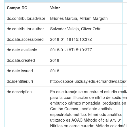
Campo DC
Valor
dc.contributor.advisor
Briones García, Miriam Margoth
dc.contributor.author
Salvador Vallejo, Oliver Odín
dc.date.accessioned
2018-01-18T15:10:37Z
dc.date.available
2018-01-18T15:10:37Z
dc.date.created
2018
dc.date.issued
2018
dc.identifier.uri
http://dspace.uazuay.edu.ec/handle/datos
dc.description
En este trabajo se muestra el estudio real
para la cuantificación de nitrito de sodio en
embutido cárnico mortadela, producida en 
Cantón Cuenca, mediante análisis
espectrofotométrico. El método analítico
utilizado es AOAC Método oficial 973.31
Nitritos en carne curada: Método colorimét