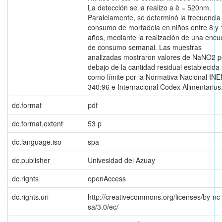
La detección se la realizo a ë = 520nm.
Paralelamente, se determinó la frecuencia
consumo de mortadela en niños entre 8 y 
años, mediante la realización de una encu
de consumo semanal. Las muestras
analizadas mostraron valores de NaNO2 p
debajo de la cantidad residual establecida
como límite por la Normativa Nacional INE
340:96 e Internacional Codex Alimentarius
dc.format
pdf
dc.format.extent
53 p
dc.language.iso
spa
dc.publisher
Univesidad del Azuay
dc.rights
openAccess
dc.rights.uri
http://creativecommons.org/licenses/by-nc
sa/3.0/ec/