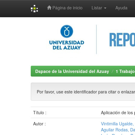
Página de inicio
Listar
Ayuda
Skip
navigation
Dspace de la Universidad del Azuay
1 Trabajo
Por favor, use este identificador para citar o enlaza
Título :
Aplicación de los
Autor :
Vintimilla Ugalde
Aguilar Rodas, D