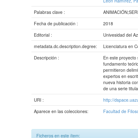
León Ramírez, Pa
Palabras clave :
ANIMACIÓN;SER
Fecha de publicación :
2018
Editorial :
Univesidad del A
metadata.dc.description.degree:
Licenciatura en C
Descripción :
En este proyecto 
fundamento teóric
permitieron delim
expertos en escri
nueva historia co
de una serie titu
URI :
http://dspace.ua
Aparece en las colecciones:
Facultad de Filos
Ficheros en este ítem: