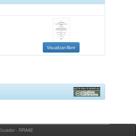
Visualizar/Abrir
l Ecuador - RRAAE