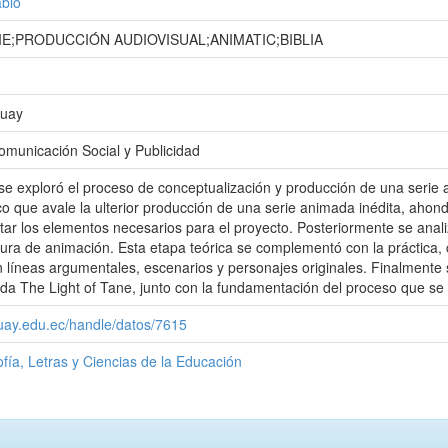
blo
IE;PRODUCCIÓN AUDIOVISUAL;ANIMATIC;BIBLIA
zuay
omunicación Social y Publicidad
se exploró el proceso de conceptualización y producción de una serie 
o que avale la ulterior producción de una serie animada inédita, ahon
itar los elementos necesarios para el proyecto. Posteriormente se anal
tura de animación. Esta etapa teórica se complementó con la práctica,
n líneas argumentales, escenarios y personajes originales. Finalmente se
lada The Light of Tane, junto con la fundamentación del proceso que se
zuay.edu.ec/handle/datos/7615
ofía, Letras y Ciencias de la Educación