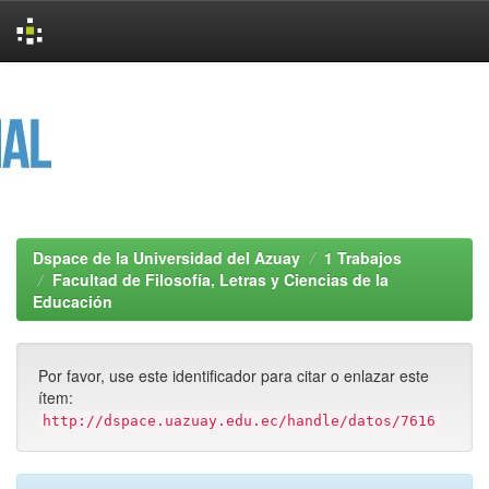
Skip
navigation
Dspace de la Universidad del Azuay
1 Trabajos
Facultad de Filosofía, Letras y Ciencias de la
Educación
Por favor, use este identificador para citar o enlazar este
ítem:
http://dspace.uazuay.edu.ec/handle/datos/7616