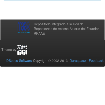
Repositorio integrado a la Red de
Repositorios de Acceso Abierto del Ecuador -
RRAAE
Theme by
DSpace Software
Copyright © 2002-2013
Duraspace
-
Feedback