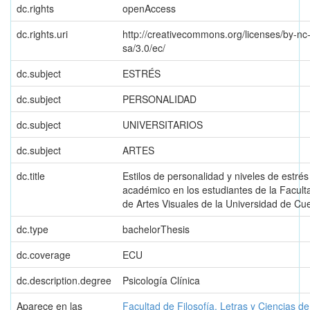
dc.rights
openAccess
dc.rights.uri
http://creativecommons.org/licenses/by-nc
sa/3.0/ec/
dc.subject
ESTRÉS
dc.subject
PERSONALIDAD
dc.subject
UNIVERSITARIOS
dc.subject
ARTES
dc.title
Estilos de personalidad y niveles de estrés
académico en los estudiantes de la Facult
de Artes Visuales de la Universidad de Cu
dc.type
bachelorThesis
dc.coverage
ECU
dc.description.degree
Psicología Clínica
Aparece en las
Facultad de Filosofía, Letras y Ciencias d