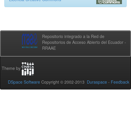
Repositorio integrado a la Red de
Repositorios de Acceso Abierto del Ecuador -
RRAAE
Theme by
DSpace Software
Copyright © 2002-2013
Duraspace
-
Feedback