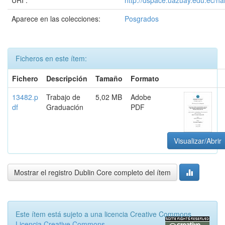
URI :
http://dspace.uazuay.edu.ec/ha
Aparece en las colecciones:
Posgrados
Ficheros en este ítem:
Fichero
Descripción
Tamaño
Formato
13482.p
Trabajo de
5,02 MB
Adobe
df
Graduación
PDF
Visualizar/Abrir
Mostrar el registro Dublin Core completo del ítem
Este ítem está sujeto a una licencia Creative Commons
Licencia Creative Commons