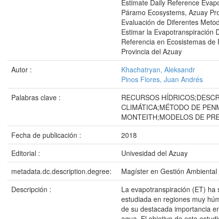
Estimate Daily Reference Evapo
Páramo Ecosystems, Azuay Pro
Evaluación de Diferentes Meto
Estimar la Evapotranspiración D
Referencia en Ecosistemas de
Provincia del Azuay
Autor :
Khachatryan, Aleksandr
Pinos Flores, Juan Andrés
Palabras clave :
RECURSOS HÍDRICOS;DESCR
CLIMÁTICA;MÉTODO DE PEN
MONTEITH;MODELOS DE PR
Fecha de publicación :
2018
Editorial :
Univesidad del Azuay
metadata.dc.description.degree:
Magíster en Gestión Ambiental
Descripción :
La evapotranspiración (ET) ha 
estudiada en regiones muy hú
de su destacada importancia en
agua. El objetivo de este estudi