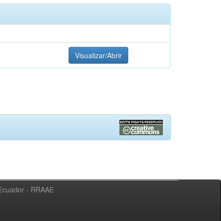
Visualizar/Abrir
l Ecuador - RRAAE