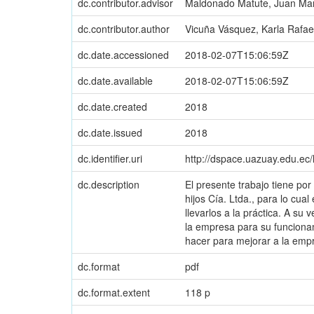
dc.contributor.advisor
Maldonado Matute, Juan Ma
dc.contributor.author
Vicuña Vásquez, Karla Rafae
dc.date.accessioned
2018-02-07T15:06:59Z
dc.date.available
2018-02-07T15:06:59Z
dc.date.created
2018
dc.date.issued
2018
dc.identifier.uri
http://dspace.uazuay.edu.ec
dc.description
El presente trabajo tiene p
hijos Cía. Ltda., para lo cu
llevarlos a la práctica. A su
la empresa para su funciona
hacer para mejorar a la emp
dc.format
pdf
dc.format.extent
118 p