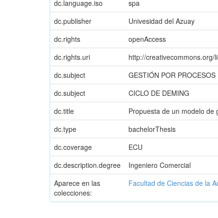
dc.language.iso
spa
dc.publisher
Univesidad del Azuay
dc.rights
openAccess
dc.rights.uri
http://creativecommons.org/l
dc.subject
GESTIÓN POR PROCESOS
dc.subject
CICLO DE DEMING
dc.title
Propuesta de un modelo de g
dc.type
bachelorThesis
dc.coverage
ECU
dc.description.degree
Ingeniero Comercial
Aparece en las
Facultad de Ciencias de la A
colecciones: