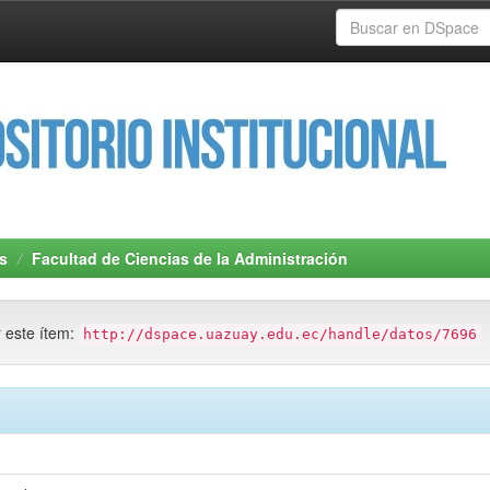
s
Facultad de Ciencias de la Administración
r este ítem:
http://dspace.uazuay.edu.ec/handle/datos/7696