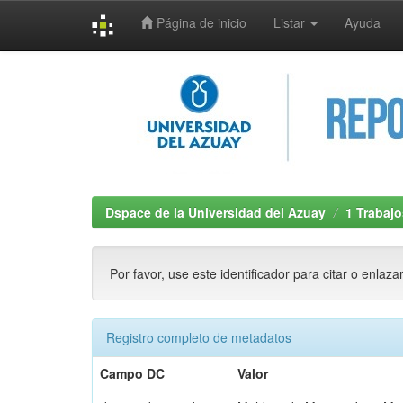
Página de inicio
Listar
Ayuda
Skip
navigation
Dspace de la Universidad del Azuay
1 Trabajo
Por favor, use este identificador para citar o enlaza
Registro completo de metadatos
Campo DC
Valor