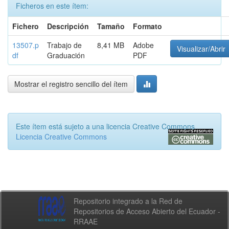
Ficheros en este ítem:
Fichero
Descripción
Tamaño
Formato
13507.p
Trabajo de
8,41 MB
Adobe
Visualizar/Abrir
df
Graduación
PDF
Mostrar el registro sencillo del ítem
Este ítem está sujeto a una licencia Creative Commons
Licencia Creative Commons
Repositorio integrado a la Red de
Repositorios de Acceso Abierto del Ecuador -
RRAAE