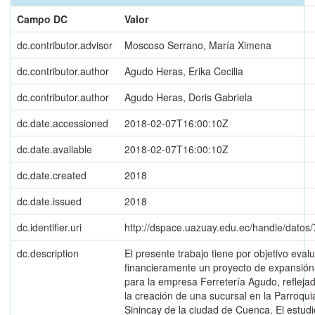
Campo DC
Valor
dc.contributor.advisor
Moscoso Serrano, María Ximena
dc.contributor.author
Agudo Heras, Erika Cecilia
dc.contributor.author
Agudo Heras, Doris Gabriela
dc.date.accessioned
2018-02-07T16:00:10Z
dc.date.available
2018-02-07T16:00:10Z
dc.date.created
2018
dc.date.issued
2018
dc.identifier.uri
http://dspace.uazuay.edu.ec/handle/datos
dc.description
El presente trabajo tiene por objetivo eval
financieramente un proyecto de expansión
para la empresa Ferretería Agudo, refleja
la creación de una sucursal en la Parroqui
Sinincay de la ciudad de Cuenca. El estudi