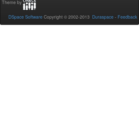
Theme by
DSpace Software
Copyright © 2002-2013
Duraspace
-
Feedback