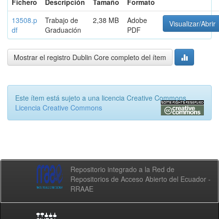
Fichero
Descripción
Tamaño
Formato
13508.p
Trabajo de
2,38 MB
Adobe
Visualizar/Abrir
df
Graduación
PDF
Mostrar el registro Dublin Core completo del ítem
Este ítem está sujeto a una licencia Creative Commons
Licencia Creative Commons
Repositorio integrado a la Red de
Repositorios de Acceso Abierto del Ecuador -
RRAAE