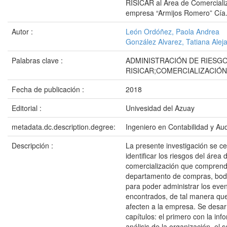
RISICAR al Área de Comercializ
empresa “Armijos Romero” Cía.
Autor :
León Ordóñez, Paola Andrea
González Alvarez, Tatiana Alej
Palabras clave :
ADMINISTRACIÓN DE RIESG
RISICAR;COMERCIALIZACIÓN
Fecha de publicación :
2018
Editorial :
Univesidad del Azuay
metadata.dc.description.degree:
Ingeniero en Contabilidad y Aud
Descripción :
La presente investigación se ce
identificar los riesgos del área 
comercialización que comprend
departamento de compras, bod
para poder administrar los eve
encontrados, de tal manera qu
afecten a la empresa. Se desarr
capítulos: el primero con la inf
análisis de la organización, el 