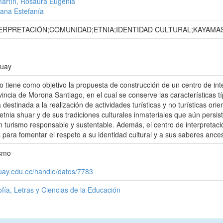
artín, Rosaura Eugenia
tiana Estefanía
ERPRETACIÓN;COMUNIDAD;ETNIA;IDENTIDAD CULTURAL;KAYAMA
zuay
jo tiene como objetivo la propuesta de construcción de un centro de i
vincia de Morona Santiago, en el cual se conserve las características tí
 destinada a la realización de actividades turísticas y no turísticas ori
etnia shuar y de sus tradiciones culturales inmateriales que aún persist
un turismo responsable y sustentable. Además, el centro de interpretac
s para fomentar el respeto a su identidad cultural y a sus saberes ances
ismo
zuay.edu.ec/handle/datos/7783
ofía, Letras y Ciencias de la Educación