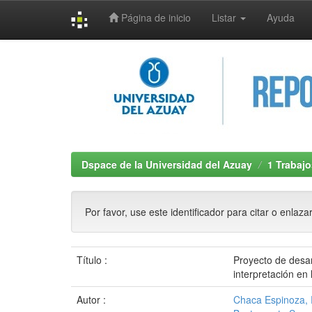
Página de inicio
Listar
Ayuda
Skip
navigation
Dspace de la Universidad del Azuay
1 Trabajo
Por favor, use este identificador para citar o enlaza
Título :
Proyecto de desarr
interpretación e
Autor :
Chaca Espinoza, 