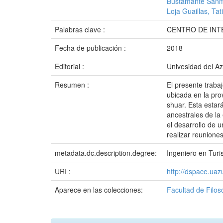
Bustamante Sanm
Loja Guaillas, Ta
Palabras clave :
CENTRO DE INT
Fecha de publicación :
2018
Editorial :
Univesidad del A
Resumen :
El presente traba
ubicada en la pro
shuar. Esta estará
ancestrales de la 
el desarrollo de 
realizar reunione
metadata.dc.description.degree:
Ingeniero en Tur
URI :
http://dspace.ua
Aparece en las colecciones:
Facultad de Filos