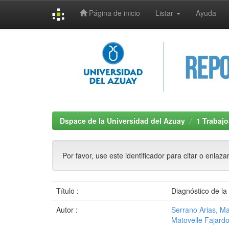
Página de inicio
Listar
Ayuda
Skip
navigation
Dspace de la Universidad del Azuay
1 Trabajo
Por favor, use este identificador para citar o enlaza
Título :
Diagnóstico de la
Autor :
Serrano Arias, Ma
Matovelle Fajard