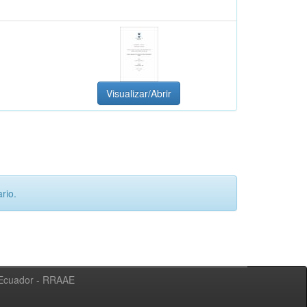
Visualizar/Abrir
rio.
l Ecuador - RRAAE