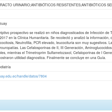
TRACTO URINARIO;ANTIBIÓTICOS RESISTENTES;ANTIBIÓTICOS SE
Azuay
riptivo prospectivo se realizó en niños diagnosticados de Infección de 
017 en la Clínica Humanitaria. Se recolectó y analizó la información,
ucocitosis, Neutrofilia, PCR elevado, leucocituria son muy sugestivos. 
rouropatías. Las Cefalosporinas de II, III Generación, Aminoglucocido
ibles, mientras el Trimetroprim Sulfametozaxol, Cefaloporinas de I Gene
traron utilidad diagnostica. Finalmente se concluye en una Guía.
diatría
zuay.edu.ec/handle/datos/7804