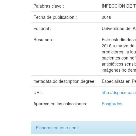
Palabras clave :
INFECCIÓN DE 
Fecha de publicación :
2018
Editorial :
Universidad del 
Resumen :
Este estudio desc
2016 a marzo de 2
predictores; la le
pacientes con nef
antibióticos sens
imágenes no demos
metadata.dc.description.degree:
Especialista en Pe
URI :
http://dspace.ua
Aparece en las colecciones:
Posgrados
Ficheros en este ítem: