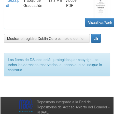
13623.p
Trabajo de
13,3 MB
Adobe
df
Graduación
PDF
Visualizar/Abrir
Mostrar el registro Dublin Core completo del ítem
Los ítems de DSpace están protegidos por copyright, con
todos los derechos reservados, a menos que se indique lo
contrario.
Repositorio integrado a la Red de
Repositorios de Acceso Abierto del Ecuador -
RRAAE