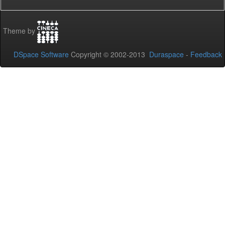
Theme by
DSpace Software
Copyright © 2002-2013
Duraspace
-
Feedback