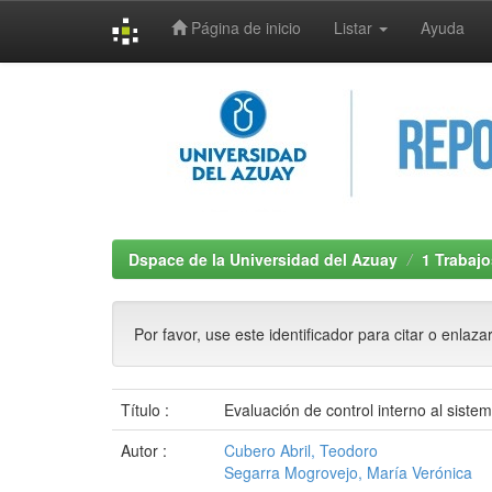
Página de inicio
Listar
Ayuda
Skip
navigation
Dspace de la Universidad del Azuay
1 Trabajo
Por favor, use este identificador para citar o enlaza
Título :
Evaluación de control interno al sist
Autor :
Cubero Abril, Teodoro
Segarra Mogrovejo, María Verónica