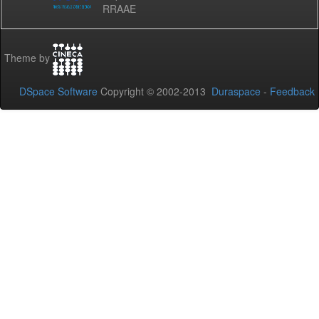
RRAAE
Theme by
DSpace Software
Copyright © 2002-2013
Duraspace
-
Feedback