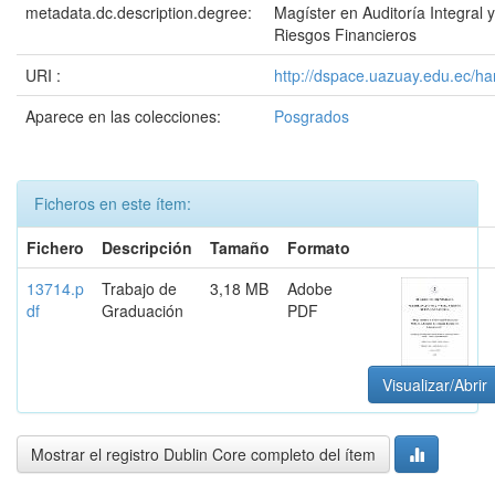
metadata.dc.description.degree:
Magíster en Auditoría Integral 
Riesgos Financieros
URI :
http://dspace.uazuay.edu.ec/ha
Aparece en las colecciones:
Posgrados
Ficheros en este ítem:
Fichero
Descripción
Tamaño
Formato
13714.p
Trabajo de
3,18 MB
Adobe
df
Graduación
PDF
Visualizar/Abrir
Mostrar el registro Dublin Core completo del ítem