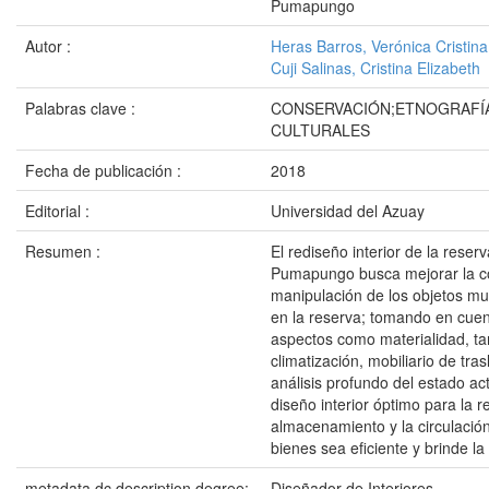
Pumapungo
Autor :
Heras Barros, Verónica Cristina
Cuji Salinas, Cristina Elizabeth
Palabras clave :
CONSERVACIÓN;ETNOGRAFÍA
CULTURALES
Fecha de publicación :
2018
Editorial :
Universidad del Azuay
Resumen :
El rediseño interior de la rese
Pumapungo busca mejorar la con
manipulación de los objetos mu
en la reserva; tomando en cuent
aspectos como materialidad, t
climatización, mobiliario de tra
análisis profundo del estado ac
diseño interior óptimo para la 
almacenamiento y la circulación
bienes sea eficiente y brinde l
metadata.dc.description.degree:
Diseñador de Interiores