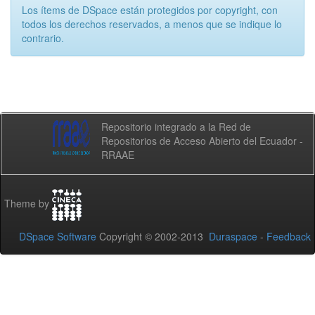
Los ítems de DSpace están protegidos por copyright, con
todos los derechos reservados, a menos que se indique lo
contrario.
Repositorio integrado a la Red de
Repositorios de Acceso Abierto del Ecuador -
RRAAE
Theme by
DSpace Software
Copyright © 2002-2013
Duraspace
-
Feedback