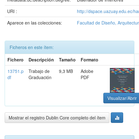
URI :
http://dspace.uazuay.edu.ec/ha
Aparece en las colecciones:
Facultad de Diseño, Arquitectur
Ficheros en este ítem:
Fichero
Descripción
Tamaño
Formato
13751.p
Trabajo de
9,3 MB
Adobe
df
Graduación
PDF
Visualizar/Abrir
Mostrar el registro Dublin Core completo del ítem