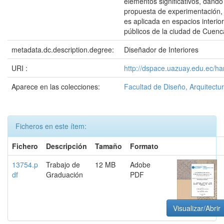
elementos significativos, dand
propuesta de experimentación,
es aplicada en espacios interio
públicos de la ciudad de Cuenc
metadata.dc.description.degree:
Diseñador de Interiores
URI :
http://dspace.uazuay.edu.ec/ha
Aparece en las colecciones:
Facultad de Diseño, Arquitectur
Ficheros en este ítem:
Fichero
Descripción
Tamaño
Formato
13754.p
Trabajo de
12 MB
Adobe
df
Graduación
PDF
Visualizar/Abrir