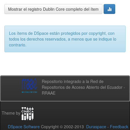
Mostrar el registro Dublin Core completo del ítem
Los ítems de DSpace están protegidos por copyright, con
todos los derechos reservados, a menos que se indique lo
contrario.
Repositorio integrado a la Red de
Repositorios de Acceso Abierto del Ecuador -
RRAAE
Theme by
DSpace Software
Copyright © 2002-2013
Duraspace
-
Feedback