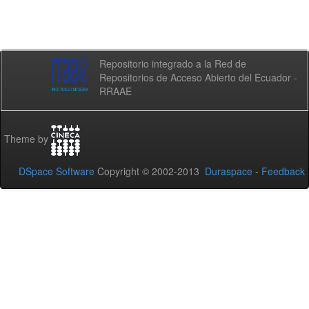
Repositorio integrado a la Red de
Repositorios de Acceso Abierto del Ecuador -
RRAAE
Theme by
DSpace Software
Copyright © 2002-2013
Duraspace
-
Feedback